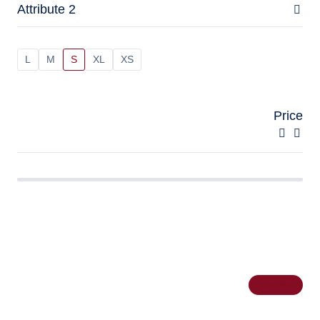
Attribute 2
L
M
S
XL
XS
Price
Apply filter