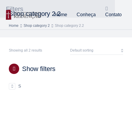
Filters
Shop category 2.2
Home
Conheça
Contato
Home
Shop category 2
Shop category 2.2
You are here:
Showing all 2 results
Show filters
S