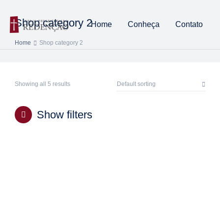
Shop category 2
Home
Conheça
Contato
Home
Shop category 2
You are here:
Showing all 5 results
Show filters