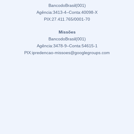
Banco do Brasil (001)
Agência: 3413-4 – Conta: 40098-X
PIX: 27.411.765/0001-70
Missões
Banco do Brasil (001)
Agência: 3478-9 – Conta: 54615-1
PIX: ipredencao-missoes@googlegroups.com