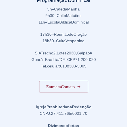
Programação Dominical
9h – Café da Manhã
9h30 – Culto Matutino
11h – Escola Bíblica Dominical
17h30 – Reunião de Oração
18h30 – Culto Vespertino
SIA Trecho 2, Lotes 2030, Galpão A
Guará – Brasília/DF – CEP 71.200-020
Tel. celular: 61 98303-9009
Entre em Contato
Igreja Presbiteriana Redenção
CNPJ: 27.411.765/0001-70
Dízimos e ofertas