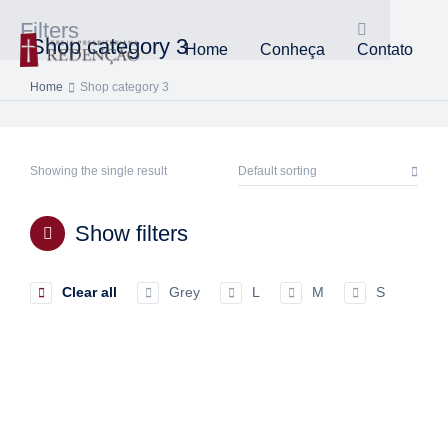
Filters
Shop category 3
Home
Conheça
Contato
Home
Shop category 3
You are here:
Showing the single result
Show filters
Clear all
Grey
L
M
S