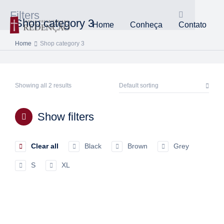
Filters
Shop category 3
Home
Conheça
Contato
Home
Shop category 3
You are here:
Showing all 2 results
Show filters
Clear all
Black
Brown
Grey
S
XL