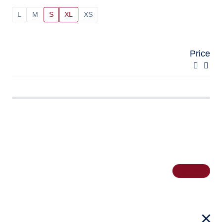
L
M
S
XL
XS
Price
Apply filter