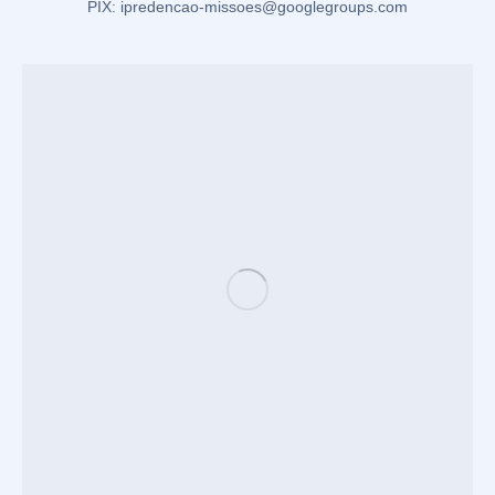
PIX: ipredencao-missoes@googlegroups.com