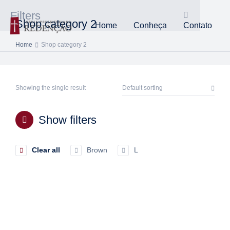
Filters
Shop category 2
Home
Conheça
Contato
Home
Shop category 2
You are here:
Showing the single result
Show filters
Clear all
Brown
L